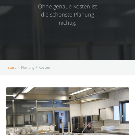
Ohne genaue Kosten ist
Impressum
die schönste Planung
nichtig.
Start
Planung + Kosten